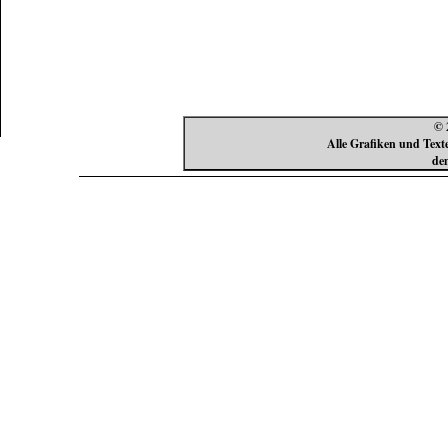
Counter
Online : 8
Heute : 167
Gestern : 186
© 
Alle Grafiken und Text
de