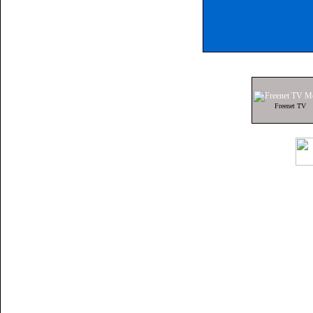
Smit CI+ KDG Modul
Smit Conax Modul
Smit Irdeto Modul
Smit Viaccess Modul
Strong Conax CAS7 Modul
Freenet TV
Strong Irdeto Modul
TechniCrypt Irdeto Modul
Uni Cam Modul
Unicam Evo Modul
Unicam Twin Modul
Viaccess Modul
weitere Module
Verschlüsselungssysteme
Datenschutz