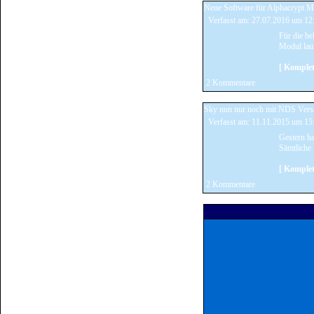
Neue Software für Alphacrypt M
Freenet CI+ Modul
Verfasst am: 27.07.2016 um 1
HD Austria Modul
Für die be
Modul lau
HD+ CI+ Modul
[ Komplet
Icecrypt Irdeto Modul
2 Kommentare
Icecrypt Viaccess Modul
Sky nun nur noch mit NDS Vers
Irdeto Euro Modul
Verfasst am: 11.11.2015 um 1
Gestern ha
KDG Modul
Sämtliche
Maxcam Twin Modul
[ Komplet
Maxcam Ultra Modul
2 Kommentare
Neotion CI+ Irdeo Modul
Neotion Conax Modul
Neotion Prime Sentinel Modul
Neotion Secure Conax Modul
SmardTV Irdeto Modul
SmardTV Z8200 Modul