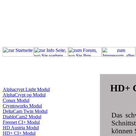
HD+ 
Alphacrypt Light Modul
AlphaCrypt op Modul
Conax Modul
Cryptoworks Modul
DeltaCam Twin Modul
Das sch
DiabloCam2 Modul
Schnitt
Freenet CI+ Modul
HD Austria Modul
können 
HD+ CI+ Modul