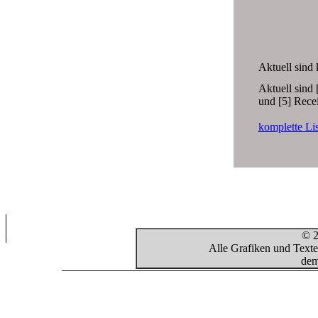
Aktuell sind
Aktuell sind 
und [5] Recei
komplette Li
© 2
Alle Grafiken und Texte
dem