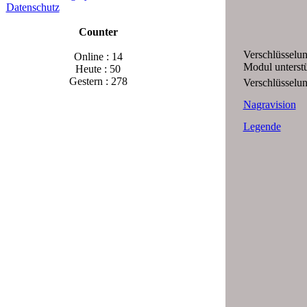
Datenschutz
Counter
Verschlüsselun
Online : 14
Modul unterstü
Heute : 50
Gestern : 278
Verschlüsselu
Nagravision
Legende