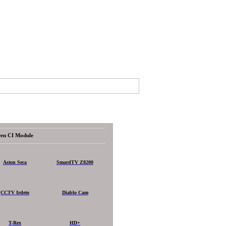
aren CI Module
Aston Seca
SmardTV Z8200
CCTV Irdeto
Diablo Cam
T-Rex
HD+