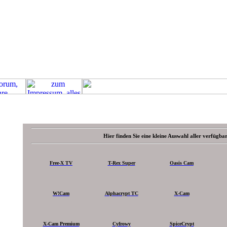
Hier finden Sie eine kleine Auswahl aller verfügb
Free-X TV
T-Rex Super
Oasis Cam
W!Cam
Alphacrypt TC
X-Cam
X-Cam Premium
Cyfrowy
SpiceCrypt