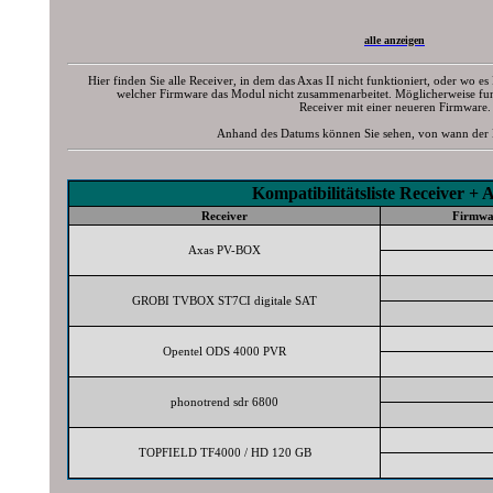
alle anzeigen
Hier finden Sie alle Receiver, in dem das Axas II nicht funktioniert, oder wo e
welcher Firmware das Modul nicht zusammenarbeitet. Möglicherweise fun
Receiver mit einer neueren Firmware.
Anhand des Datums können Sie sehen, von wann der 
Kompatibilitätsliste Receiver + 
Receiver
Firmwa
Axas PV-BOX
GROBI TVBOX ST7CI digitale SAT
Opentel ODS 4000 PVR
phonotrend sdr 6800
TOPFIELD TF4000 / HD 120 GB