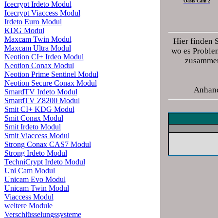
Oasis Cam 2
Icecrypt Irdeto Modul
Icecrypt Viaccess Modul
Irdeto Euro Modul
KDG Modul
Maxcam Twin Modul
Hier finden 
Maxcam Ultra Modul
wo es Problem
Neotion CI+ Irdeo Modul
zusammena
Neotion Conax Modul
Neotion Prime Sentinel Modul
Neotion Secure Conax Modul
Anhand
SmardTV Irdeto Modul
SmardTV Z8200 Modul
Smit CI+ KDG Modul
Smit Conax Modul
Smit Irdeto Modul
Smit Viaccess Modul
Strong Conax CAS7 Modul
Strong Irdeto Modul
TechniCrypt Irdeto Modul
Uni Cam Modul
Unicam Evo Modul
Unicam Twin Modul
Viaccess Modul
weitere Module
Verschlüsselungssysteme