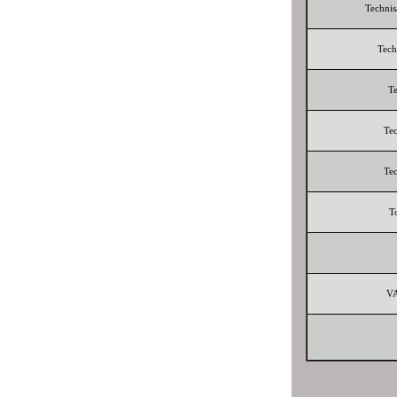
Technis
Tech
Te
Tec
Tec
T
V