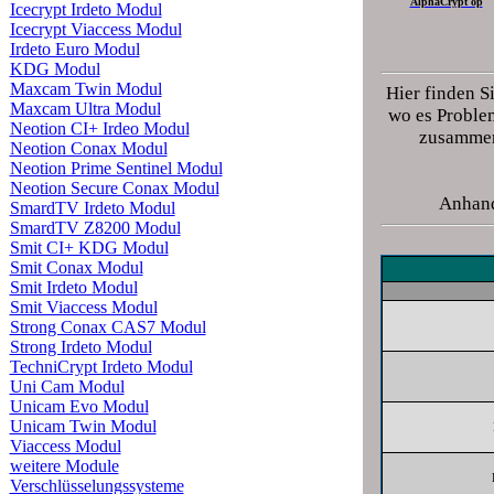
AlphaCrypt op
Icecrypt Irdeto Modul
Icecrypt Viaccess Modul
Irdeto Euro Modul
KDG Modul
Maxcam Twin Modul
Hier finden S
Maxcam Ultra Modul
wo es Problem
Neotion CI+ Irdeo Modul
zusammena
Neotion Conax Modul
Neotion Prime Sentinel Modul
Neotion Secure Conax Modul
Anhand
SmardTV Irdeto Modul
SmardTV Z8200 Modul
Smit CI+ KDG Modul
Smit Conax Modul
Smit Irdeto Modul
Smit Viaccess Modul
Strong Conax CAS7 Modul
Strong Irdeto Modul
TechniCrypt Irdeto Modul
Uni Cam Modul
Unicam Evo Modul
Unicam Twin Modul
Viaccess Modul
weitere Module
Verschlüsselungssysteme