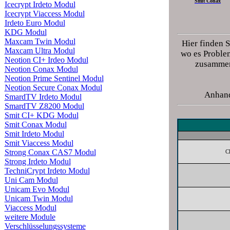
Smit Conax
Icecrypt Irdeto Modul
Icecrypt Viaccess Modul
Irdeto Euro Modul
KDG Modul
Maxcam Twin Modul
Hier finden S
Maxcam Ultra Modul
wo es Problem
Neotion CI+ Irdeo Modul
zusammena
Neotion Conax Modul
Neotion Prime Sentinel Modul
Neotion Secure Conax Modul
Anhand
SmardTV Irdeto Modul
SmardTV Z8200 Modul
Smit CI+ KDG Modul
Smit Conax Modul
Smit Irdeto Modul
Smit Viaccess Modul
Strong Conax CAS7 Modul
C
Strong Irdeto Modul
TechniCrypt Irdeto Modul
Uni Cam Modul
Unicam Evo Modul
Unicam Twin Modul
Viaccess Modul
weitere Module
Verschlüsselungssysteme