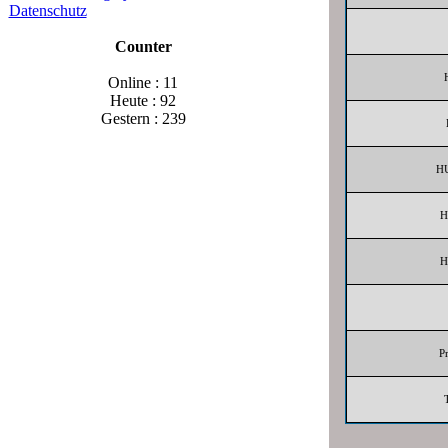
Datenschutz
Counter
Online : 11
Heute : 92
Gestern : 239
H
H
H
P