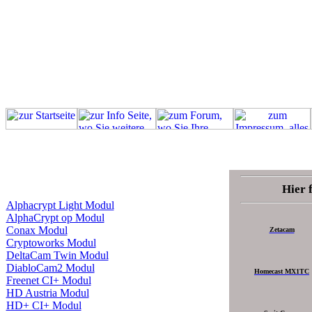
Hier 
Alphacrypt Light Modul
AlphaCrypt op Modul
Conax Modul
Zetacam
Cryptoworks Modul
DeltaCam Twin Modul
DiabloCam2 Modul
Homecast MX1TC
Freenet CI+ Modul
HD Austria Modul
HD+ CI+ Modul