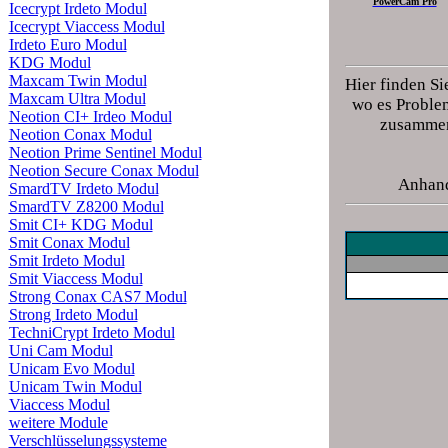
PowerCam Pro
Icecrypt Irdeto Modul
Icecrypt Viaccess Modul
Irdeto Euro Modul
KDG Modul
Maxcam Twin Modul
Hier finden Si
Maxcam Ultra Modul
wo es Problem
Neotion CI+ Irdeo Modul
zusammena
Neotion Conax Modul
Neotion Prime Sentinel Modul
Neotion Secure Conax Modul
Anhand
SmardTV Irdeto Modul
SmardTV Z8200 Modul
Smit CI+ KDG Modul
Smit Conax Modul
Smit Irdeto Modul
Smit Viaccess Modul
Strong Conax CAS7 Modul
Strong Irdeto Modul
TechniCrypt Irdeto Modul
Uni Cam Modul
Unicam Evo Modul
Unicam Twin Modul
Viaccess Modul
weitere Module
Verschlüsselungssysteme