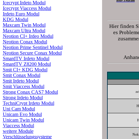
Blue Zetacam
Icecrypt Irdeto Modul
Icecrypt Viaccess Modul
Irdeto Euro Modul
KDG Modul
Maxcam Twin Modul
Hier finden S
Maxcam Ultra Modul
es Probleme
Neotion CI+ Irdeo Modul
zusammena
Neotion Conax Modul
Neotion Prime Sentinel Modul
Neotion Secure Conax Modul
Anhand
SmardTV Irdeto Modul
SmardTV Z8200 Modul
Smit CI+ KDG Modul
Smit Conax Modul
Smit Irdeto Modul
Smit Viaccess Modul
Strong Conax CAS7 Modul
z
Strong Irdeto Modul
TechniCrypt Irdeto Modul
H
Uni Cam Modul
Unicam Evo Modul
Unicam Twin Modul
H
Viaccess Modul
weitere Module
Noki
Verschlüsselungssysteme