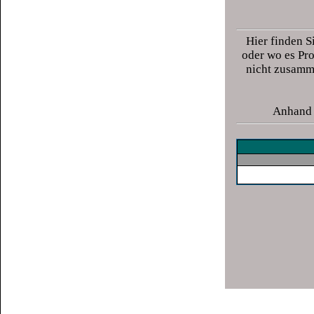
Freenet CI+ Modul
HD Austria Modul
Hier finden S
oder wo es Pr
HD+ CI+ Modul
nicht zusamme
Icecrypt Irdeto Modul
Icecrypt Viaccess Modul
Anhand 
Irdeto Euro Modul
KDG Modul
Maxcam Twin Modul
Maxcam Ultra Modul
Neotion CI+ Irdeo Modul
Neotion Conax Modul
Neotion Prime Sentinel Modul
Neotion Secure Conax Modul
SmardTV Irdeto Modul
SmardTV Z8200 Modul