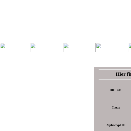
Hier f
Alphacrypt Light Modul
HD+ CI+
AlphaCrypt op Modul
Conax Modul
Conax
Cryptoworks Modul
DeltaCam Twin Modul
Alphacrypt IC
DiabloCam2 Modul