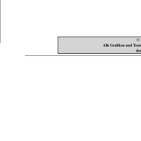
Counter
Online : 2
Heute : 194
Gestern : 234
© 
Alle Grafiken und Text
de