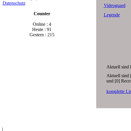
Datenschutz
Videoguard
Counter
Legende
Online : 4
Heute : 91
Gestern : 215
Aktuell sind
Aktuell sind 
und [0] Recei
komplette Li